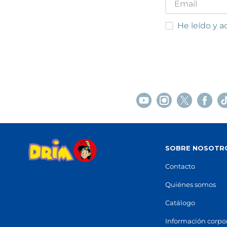
STOCK DISPONIBLE
He leído y acep
He leído y a
FIGUERES
Vilatenim
Avinguda de Roses, 75
(
17484
)
Centro
Sant Jo
97 250 52 61
97 759
Ver en mapa
Ver e
STOCK DISPONIBLE
CUBELLES
C
SOBRE NOSOTR
Cubelles
Carrer Roselló, 3, Local 13-14
(
08880
)
Centro
Contacto
Avingu
93 895 41 05
87 299
Quiénes somos
Ver en mapa
Ver e
Catálogo
POCAS UNIDADES
Información corpo