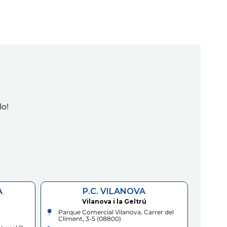
lo!
A
P.C. VILANOVA
Vilanova i la Geltrú
Parque Comercial Vilanova, Carrer del
Climent, 3-5
(
08800
)