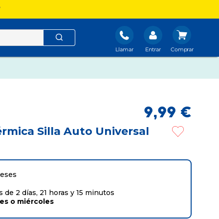
?
Llamar
Entrar
9
,
99
€
rmica Silla Auto Universal
meses
 de 2 días, 21 horas y 15 minutos
tes
o
miércoles