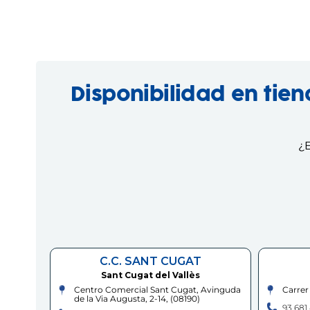
Disponibilidad en tie
¿E
C.C. SANT CUGAT
Sant Cugat del Vallès
Centro Comercial Sant Cugat, Avinguda
Carrer
de la Via Augusta, 2-14,
(
08190
)
93 681