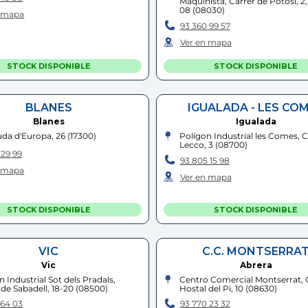
Maquinista, Carrer de Potosí, 2,
08
(
08030
)
n mapa
93 360 99 57
Ver en mapa
STOCK DISPONIBLE
STOCK DISPONIBLE
BLANES
IGUALADA - LES CO
Blanes
Igualada
da d'Europa, 26
(
17300
)
Polígon Industrial les Comes, C
Lecco, 3
(
08700
)
 29 99
93 805 15 98
n mapa
Ver en mapa
STOCK DISPONIBLE
STOCK DISPONIBLE
VIC
C.C. MONTSERRA
Vic
Abrera
n Industrial Sot dels Pradals,
Centro Comercial Montserrat, 
 de Sabadell, 18-20
(
08500
)
Hostal del Pi, 10
(
08630
)
 64 03
93 770 23 32