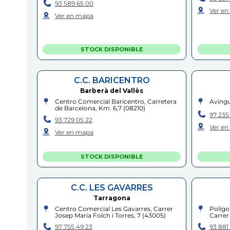
93 589 65 00
Ver e
Ver en mapa
STOCK DISPONIBLE
C.C. BARICENTRO
Barberà del Vallès
Centro Comercial Baricentro, Carretera
Avingu
de Barcelona, Km. 6,7
(
08210
)
97 235
93 729 05 22
Ver e
Ver en mapa
STOCK DISPONIBLE
C.C. LES GAVARRES
Tarragona
Centro Comercial Les Gavarres, Carrer
Polígo
Josep Maria Folch i Torres, 7
(
43005
)
Carrer
97 755 49 23
93 881