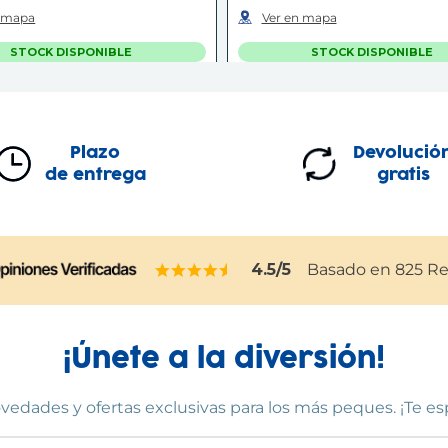
n mapa
Ver en mapa
STOCK DISPONIBLE
STOCK DISPONIBLE
C.C. SPLAU
PLATJA D'ARO
Cornellà de Llobregat
Platja d'Aro
Plazo
Devolució
 Comercial Splau, Avinguda del
Carrer de Santiago Rusiñol & 
lobregat, s/n, Local 039-040
S'Agaró
(
17249
)
de entrega
gratis
0
)
97 281 67 62
 92 77
Ver en mapa
n mapa
STOCK DISPONIBLE
STOCK DISPONIBLE
4.5
/5
Basado en
825
Re
. WESTFIELD GLÒRIES
C.C. GRAN VIA 2
Barcelona
L'Hospitalet de Llobreg
¡Únete a la diversión!
 Comercial Westfield Glòries,
Centro Comercial Gran Via 2, 
da Diagonal, 208
(
08018
)
de la Granvia de l'Hospitalet, 75
(
08908
)
 08 40
vedades y ofertas exclusivas para los más peques. ¡Te e
93 259 17 13
n mapa
Ver en mapa