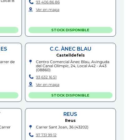
 Local B
93 406 86 86
Ver en mapa
STOCK DISPONIBLE
MES
C.C. ÀNEC BLAU
Castelldefels
arrer de
Centro Comercial Ànec Blau, Avinguda
del Canal Olímpic, 24, Local A42 - A43
(
08860
)
93 632 16 51
Ver en mapa
STOCK DISPONIBLE
T
REUS
Reus
Carrer
Carrer Sant Joan, 36
(
43202
)
97 731 99 12