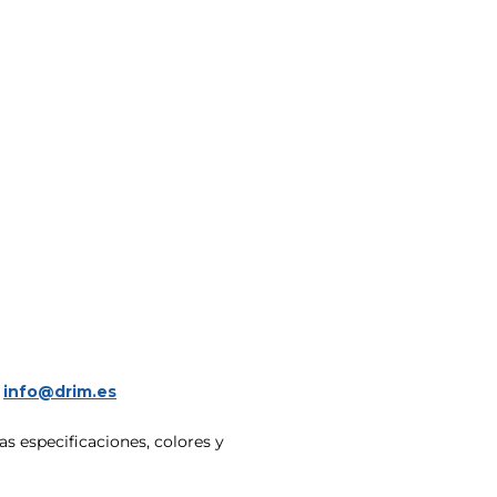
a
info@drim.es
s especificaciones, colores y