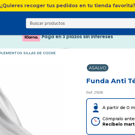
Nuevo catálogo Verano
¿Quieres recoger tus pedidos en tu tienda favorita
Envío gratis. A partir de 60€(excepto Baleares)
Paga en 3 plazos sin intereses
Nuevo catálogo Verano
PLEMENTOS SILLAS DE COCHE
Paga en 3 plazos sin intereses
ASALVO
Funda Anti Té
Ref. 21618
A partir de 0 
Cómpralo antes
Recíbelo
mar