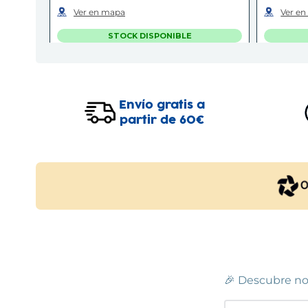
Ver en mapa
Ver e
STOCK DISPONIBLE
C.C. ESPAI GIRONÈS
Salt
Envío gratis a
Centro Comercial Espai Gironès, Camí
Centro
dels Carlins, 10
(
17190
)
Baix L
partir de 60€
(
0894
97 243 94 99
93 471
Ver en mapa
Ver e
STOCK DISPONIBLE
LLEIDA
C.C
Lleida
Avinguda de Barcelona, 37-41
(
25001
)
Centro
Avingu
97 320 68 68
93 486
🎉 Descubre no
Ver en mapa
Ver e