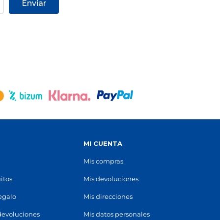
Enviar
STOCK DISPONIBLE
C.C. FINESTRELLES
Esplugues de Llobregat
uer, s/n
Centro Comercial Finestrelles, Carrer de
Laureà Miró, 4
(
08950
)
93 499 81 32
Ver en mapa
STOCK DISPONIBLE
S
MI CUENTA
Mis compras
itos
Mis devoluciones
regalo
Mis direcciones
devoluciones
Mis datos personales