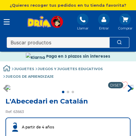
¿Quieres recoger tus pedidos en tu tienda favorita?
Llamar
Entrar
Nuevo catálogo Aire Libre
Envío gratis. A partir de 60€(excepto Baleares)
Paga en 3 plazos sin intereses
Nuevo catálogo Aire Libre
JUGUETES
JUEGOS Y JUGUETES EDUCATIVOS
Paga en 3 plazos sin intereses
JUEGOS DE APRENDIZAJE
DISET
L'Abecedari en Catalán
Ref. 63663
A partir de 4 años