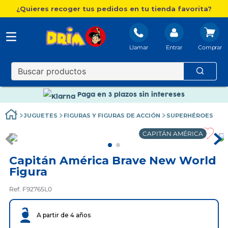
¿Quieres recoger tus pedidos en tu tienda favorita?
Llamar
Entrar
Nuevo catálogo Aire Libre
Envío gratis. A partir de 60€(excepto Baleares)
Paga en 3 plazos sin intereses
Nuevo catálogo Aire Libre
JUGUETES
FIGURAS Y FIGURAS DE ACCIÓN
SUPERHÉROES
Paga en 3 plazos sin intereses
CAPITÁN AMÉRICA
Capitán América Brave New World
Figura
Ref. F92765L0
A partir de 4 años