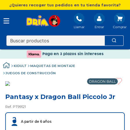
¿Quieres recoger tus pedidos en tu tienda favorita?
Llamar
Entrar
Nuevo catálogo Aire Libre
Envío gratis. A partir de 60€(excepto Baleares)
Paga en 3 plazos sin intereses
Nuevo catálogo Aire Libre
KIDULT
MAQUETAS DE MONTAJE
Paga en 3 plazos sin intereses
JUEGOS DE CONSTRUCCIÓN
DRAGON BALL
Pantasy x Dragon Ball Piccolo Jr
Ref. PT99121
A partir de 6 años