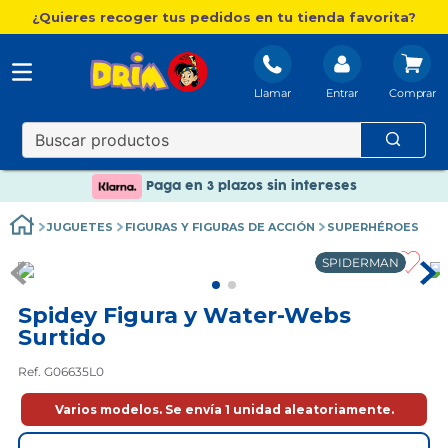
¿Quieres recoger tus pedidos en tu tienda favorita?
Llamar
Entrar
Nuevo catálogo Aire Libre
Envío gratis. A partir de 60€(excepto Baleares)
Paga en 3 plazos sin intereses
Nuevo catálogo Aire Libre
JUGUETES
FIGURAS Y FIGURAS DE ACCIÓN
SUPERHÉROES
Paga en 3 plazos sin intereses
SPIDERMAN
Spidey Figura y Water-Webs
Surtido
Ref. G06635L0
Varios modelos. Se envía 1 unidad aleatoriamente.