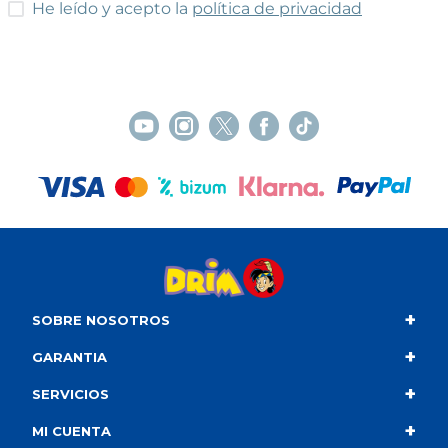
He leído y acepto las condiciones
He leído y acepto la
política de privacidad
+
SOBRE NOSOTROS
+
Contacto
GARANTIA
+
Quiénes somos
Condiciones de compra
SERVICIOS
+
Catálogo
Política de privacidad
Envío
MI CUENTA