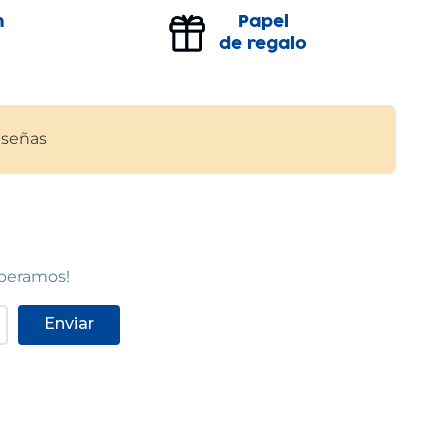
n
Papel
de regalo
señas
speramos!
Enviar