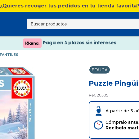
¿Quieres recoger tus pedidos en tu tienda favorita
Nuevo catálogo Verano
Envío gratis. A partir de 60€(excepto Baleares)
Paga en 3 plazos sin intereses
Nuevo catálogo Verano
FANTILES
Paga en 3 plazos sin intereses
EDUCA
Puzzle Pingüi
Ref. 20505
A partir de 3 a
Cómpralo antes
Recíbelo
mar