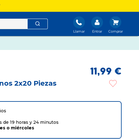
?
Llamar
Entrar
11
,
99
€
nos 2x20 Piezas
ños
 de 19 horas y 24 minutos
tes
o
miércoles