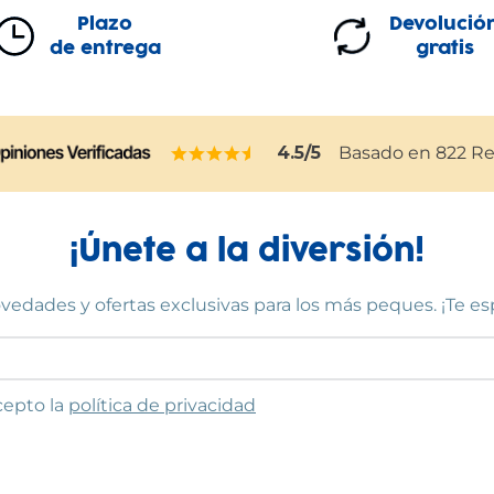
Plazo
Devolució
de entrega
gratis
4.5
/5
Basado en
822
Re
¡Únete a la diversión!
vedades y ofertas exclusivas para los más peques. ¡Te e
to las condiciones
cepto la
política de privacidad