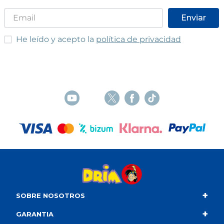
Enviar
He leído y acepto las condiciones
He leído y acepto la
política de privacidad
+
SOBRE NOSOTROS
+
Contacto
GARANTIA