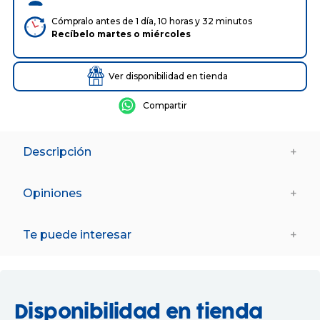
Cómpralo antes de 1 día, 10 horas y 32 minutos
Recíbelo
martes
o
miércoles
Ver disponibilidad en tienda
Descripción
+
Puzzle de 1000 piezas con todos los personajes del
Maravilloso Mundo de Disney.
Opiniones
+
Medidas del puzzle montado: 68 x 46 cm.
Advertencias de Seguridad:
Te puede interesar
+
PELIGRO DE ASFIXIA: Contiene piezas pequeñas que
podrían provocar asfixia en caso de ser ingeridas por el
niño/a. No recomendable para menores de 3 años.
Datos de Proveedor:
Nombre: EDUCA BORRAS,SA
Disponibilidad en tienda