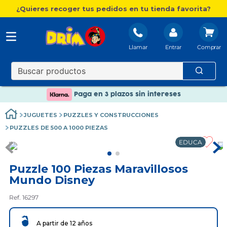
¿Quieres recoger tus pedidos en tu tienda favorita?
Llamar
Entrar
Nuevo catálogo Aire Libre
Envío gratis. A partir de 60€(excepto Baleares)
Paga en 3 plazos sin intereses
Nuevo catálogo Aire Libre
JUGUETES
PUZZLES Y CONSTRUCCIONES
Paga en 3 plazos sin intereses
PUZZLES DE 500 A 1000 PIEZAS
EDUCA
Puzzle 100 Piezas Maravillosos
Mundo Disney
Ref. 16297
A partir de 12 años