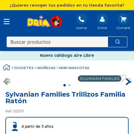
¿Quieres recoger tus pedidos en tu tienda favorita?
Nuevo catálogo Aire Libre
Llamar
Entrar
Envío gratis. A partir de 60€(excepto Baleares)
Paga en 3 plazos sin intereses
Nuevo catálogo Aire Libre
Paga en 3 plazos sin intereses
JUGUETES
MUÑECAS
MINI MASCOTAS
SYLVANIAN FAMILIES
Sylvanian Families Trillizos Familia
Ratón
Ref. 05337
A partir de 3 años