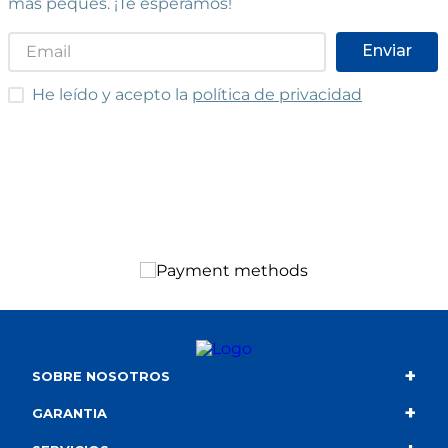
más peques. ¡Te esperamos!
Enviar
He leído y acepto las condiciones
He leído y acepto la
política de privacidad
+
SOBRE NOSOTROS
+
Contacto
GARANTIA