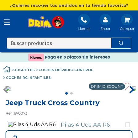
¿Quieres recoger tus pedidos en tu tienda favorita?
Llamar
Entrar
Nuevo catálogo Aire Libre
Envío gratis. A partir de 60€(excepto Baleares)
Paga en 3 plazos sin intereses
Nuevo catálogo Aire Libre
JUGUETES
COCHES DE RADIO CONTROL
Paga en 3 plazos sin intereses
COCHES RC INFANTILES
DRIM DISCOUNT
Jeep Truck Cross Country
Ref. 19/0073
Pilas 4 Uds AA R6