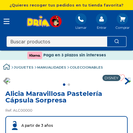
¿Quieres recoger tus pedidos en tu tienda favorita?
Llamar
Entrar
Nuevo catálogo Aire Libre
Envío gratis. A partir de 60€(excepto Baleares)
Paga en 3 plazos sin intereses
Nuevo catálogo Aire Libre
JUGUETES
MANUALIDADES
COLECCIONABLES
Paga en 3 plazos sin intereses
DISNEY
Alicia Maravillosa Pastelería
Cápsula Sorpresa
Ref. ALC00000
A partir de 3 años