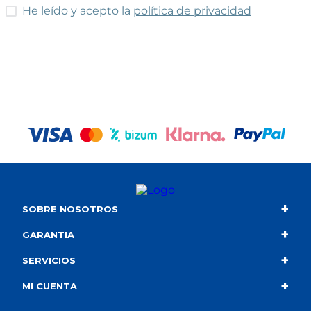
He leído y acepto las condiciones
He leído y acepto la
política de privacidad
+
SOBRE NOSOTROS
+
Contacto
GARANTIA
+
Quiénes somos
Condiciones de compra
SERVICIOS
+
Catálogo
Política de privacidad
Envío
MI CUENTA
Información corporativa
Política de cookies
Portes gratuitos