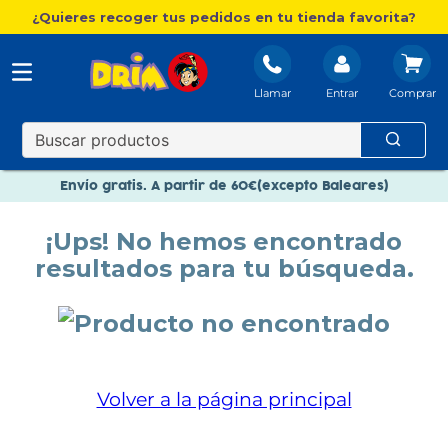
¿Quieres recoger tus pedidos en tu tienda favorita?
Llamar
Entrar
Nuevo catálogo Aire Libre
Envío gratis. A partir de 60€(excepto Baleares)
Paga en 3 plazos sin intereses
¡Ups! No hemos encontrado
Nuevo catálogo Aire Libre
resultados para tu búsqueda.
Paga en 3 plazos sin intereses
Volver a la página principal