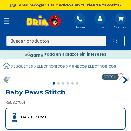
¿Quieres recoger tus pedidos en tu tienda favorita?
Llamar
Entrar
Nuevo catálogo Aire Libre
Envío gratis. A partir de 60€(excepto Baleares)
Paga en 3 plazos sin intereses
Nuevo catálogo Aire Libre
JUGUETES
ELECTRÓNICOS
MUÑECOS ELECTRÓNICOS
Paga en 3 plazos sin intereses
STITCH
Baby Paws Stitch
Ref. 927001
De 2 a 17 años