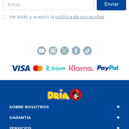
Enviar
He leído y acepto las condiciones
He leído y acepto la
política de privacidad
+
SOBRE NOSOTROS
+
Contacto
GARANTIA
+
Quiénes somos
Condiciones de compra
SERVICIOS