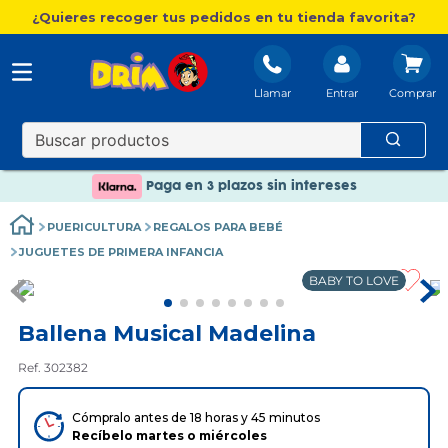
¿Quieres recoger tus pedidos en tu tienda favorita?
Llamar
Entrar
Nuevo catálogo Aire Libre
Envío gratis. A partir de 60€(excepto Baleares)
Paga en 3 plazos sin intereses
Nuevo catálogo Aire Libre
PUERICULTURA
REGALOS PARA BEBÉ
Paga en 3 plazos sin intereses
JUGUETES DE PRIMERA INFANCIA
BABY TO LOVE
Ballena Musical Madelina
Ref. 302382
Cómpralo antes de 18 horas y 45 minutos
Recíbelo
martes
o
miércoles