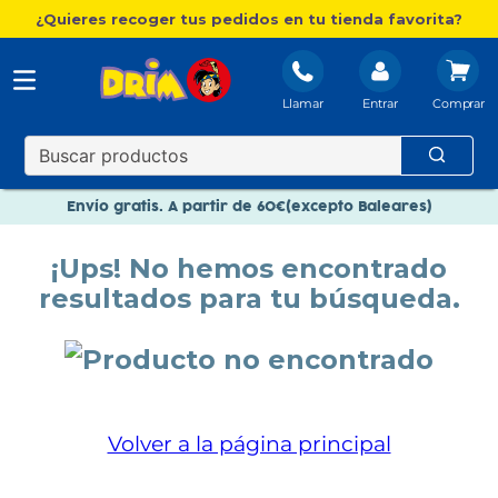
¿Quieres recoger tus pedidos en tu tienda favorita?
Llamar
Entrar
Nuevo catálogo Aire Libre
Envío gratis. A partir de 60€(excepto Baleares)
Paga en 3 plazos sin intereses
¡Ups! No hemos encontrado
Nuevo catálogo Aire Libre
resultados para tu búsqueda.
Paga en 3 plazos sin intereses
Volver a la página principal