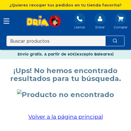
¿Quieres recoger tus pedidos en tu tienda favorita?
Llamar
Entrar
Nuevo catálogo Aire Libre
Envío gratis. A partir de 60€(excepto Baleares)
Paga en 3 plazos sin intereses
¡Ups! No hemos encontrado
Nuevo catálogo Aire Libre
resultados para tu búsqueda.
Paga en 3 plazos sin intereses
Volver a la página principal