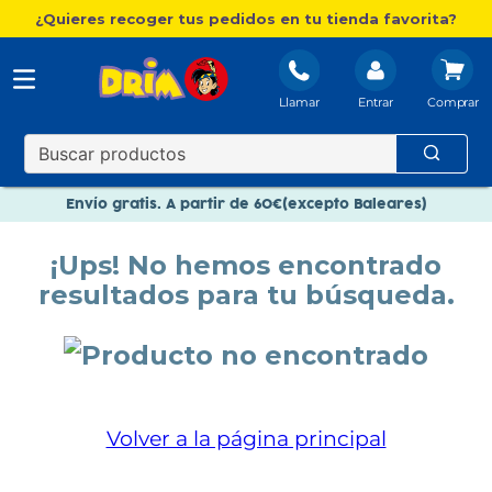
¿Quieres recoger tus pedidos en tu tienda favorita?
Llamar
Entrar
Nuevo catálogo Aire Libre
Envío gratis. A partir de 60€(excepto Baleares)
Paga en 3 plazos sin intereses
¡Ups! No hemos encontrado
Nuevo catálogo Aire Libre
resultados para tu búsqueda.
Paga en 3 plazos sin intereses
Volver a la página principal