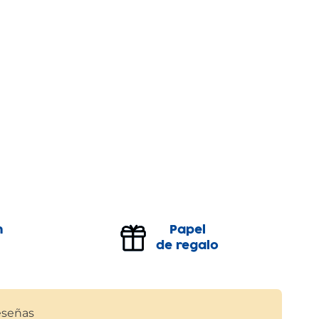
n
Papel
de regalo
señas