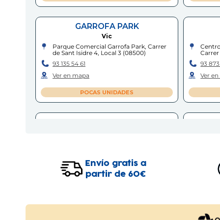
GARROFA PARK
Vic
Parque Comercial Garrofa Park, Carrer
Centro
de Sant Isidre 4, Local 3
(
08500
)
Carrer 
93 135 54 61
93 873
Ver en mapa
Ver e
POCAS UNIDADES
IGUALADA
BARC
Igualada
Carrer de Santa Caterina, 27
(
08700
)
Passei
93 805 42 08
93 689
Envío gratis a
Ver en mapa
Ver e
partir de 60€
POCAS UNIDADES