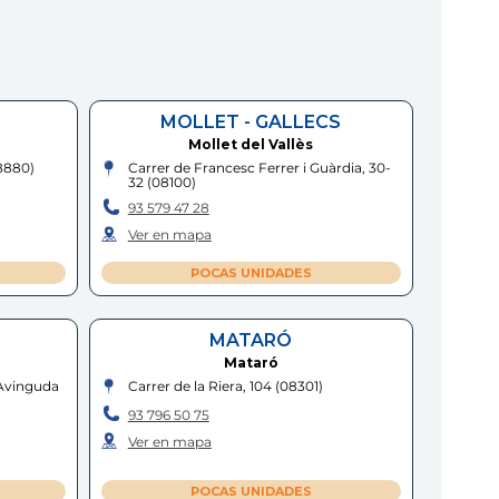
MOLLET - GALLECS
Mollet del Vallès
8880
)
Carrer de Francesc Ferrer i Guàrdia, 30-
32
(
08100
)
93 579 47 28
Ver en mapa
POCAS UNIDADES
MATARÓ
Mataró
 Avinguda
Carrer de la Riera, 104
(
08301
)
93 796 50 75
Ver en mapa
POCAS UNIDADES