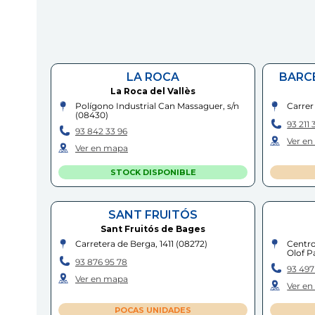
LA ROCA
BARC
La Roca del Vallès
Polígono Industrial Can Massaguer, s/n
Carrer
(
08430
)
93 211 
93 842 33 96
Ver e
Ver en mapa
STOCK DISPONIBLE
SANT FRUITÓS
Sant Fruitós de Bages
Carretera de Berga, 1411
(
08272
)
Centro
Olof P
93 876 95 78
93 497
Ver en mapa
Ver e
POCAS UNIDADES