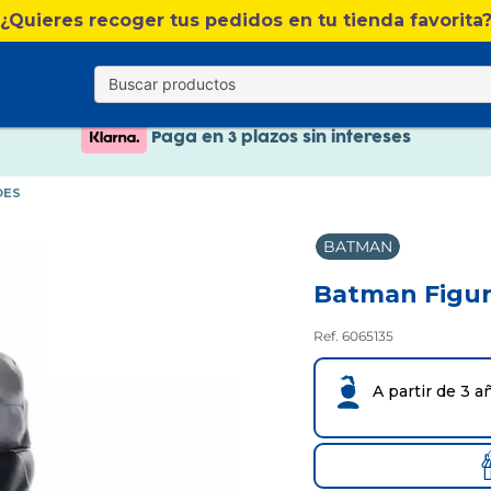
Nuevo catálogo Verano
¿Quieres recoger tus pedidos en tu tienda favorita
Envío gratis. A partir de 60€(excepto Baleares)
Paga en 3 plazos sin intereses
Nuevo catálogo Verano
OES
Paga en 3 plazos sin intereses
BATMAN
Batman Figur
Ref. 6065135
A partir de 3 a