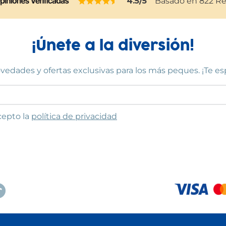
4.5
/5
Basado en
822
Re
¡Únete a la diversión!
vedades y ofertas exclusivas para los más peques. ¡Te e
to las condiciones
cepto la
política de privacidad