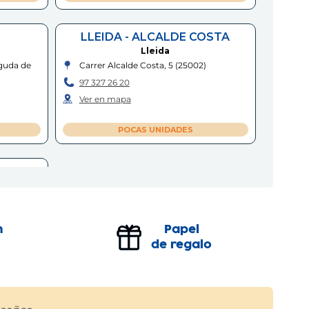
LLEIDA - ALCALDE COSTA
Lleida
nguda de
Carrer Alcalde Costa, 5
(
25002
)
97 327 26 20
Ver en mapa
POCAS UNIDADES
n
Papel
de regalo