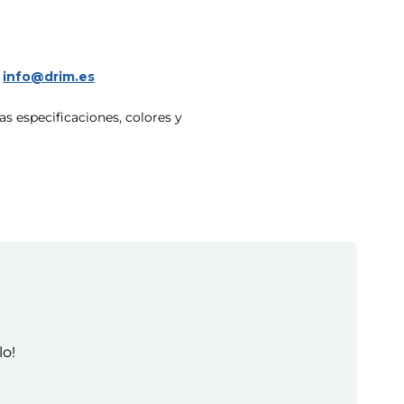
a
info@drim.es
s especificaciones, colores y
lo!