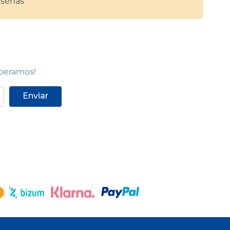
señas
speramos!
Enviar