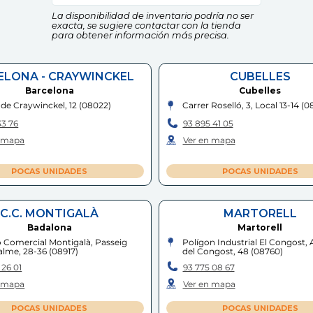
La disponibilidad de inventario podría no ser
exacta, se sugiere contactar con la tienda
para obtener información más precisa.
ELONA - CRAYWINCKEL
CUBELLES
Barcelona
Cubelles
 de Craywinckel, 12
(
08022
)
Carrer Roselló, 3, Local 13-14
(
0
33 76
93 895 41 05
n mapa
Ver en mapa
POCAS UNIDADES
POCAS UNIDADES
C.C. MONTIGALÀ
MARTORELL
Badalona
Martorell
 Comercial Montigalà, Passeig
Polígon Industrial El Congost,
alme, 28-36
(
08917
)
del Congost, 48
(
08760
)
 26 01
93 775 08 67
n mapa
Ver en mapa
POCAS UNIDADES
POCAS UNIDADES