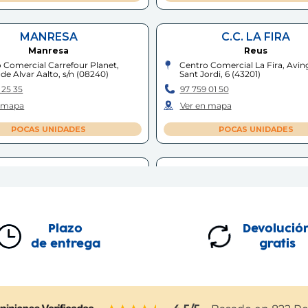
MANRESA
C.C. LA FIRA
Manresa
Reus
 Comercial Carrefour Planet,
Centro Comercial La Fira, Avi
de Alvar Aalto, s/n
(
08240
)
Sant Jordi, 6
(
43201
)
 25 35
97 759 01 50
n mapa
Ver en mapa
POCAS UNIDADES
POCAS UNIDADES
ELONA - FABRA I PUIG
SABADELL
Barcelona
Sabadell
g de Fabra i Puig, 166
(
08016
)
Carrer de Latorre, 9-11
(
08201
)
 48 23
93 710 55 85
Plazo
Devolució
n mapa
Ver en mapa
de entrega
gratis
POCAS UNIDADES
POCAS UNIDADES