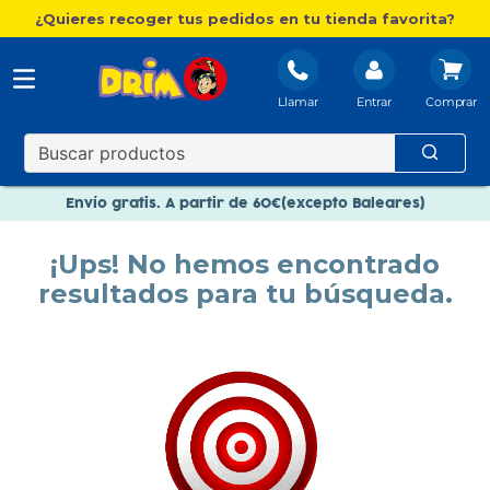
¿Quieres recoger tus pedidos en tu tienda favorita?
Llamar
Entrar
Nuevo catálogo Aire Libre
Envío gratis. A partir de 60€(excepto Baleares)
Paga en 3 plazos sin intereses
¡Ups! No hemos encontrado
Nuevo catálogo Aire Libre
resultados para tu búsqueda.
Paga en 3 plazos sin intereses