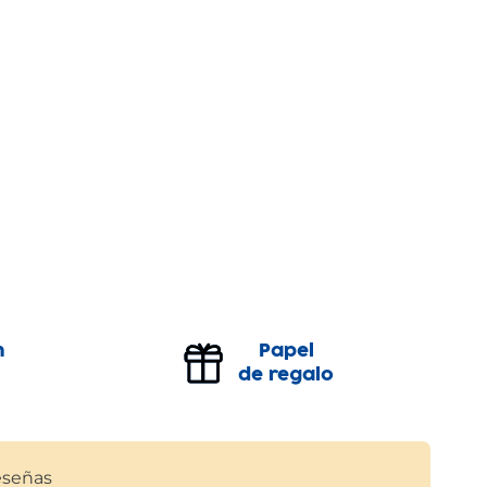
n
Papel
de regalo
señas