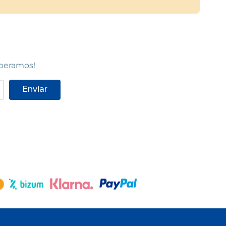
speramos!
Enviar