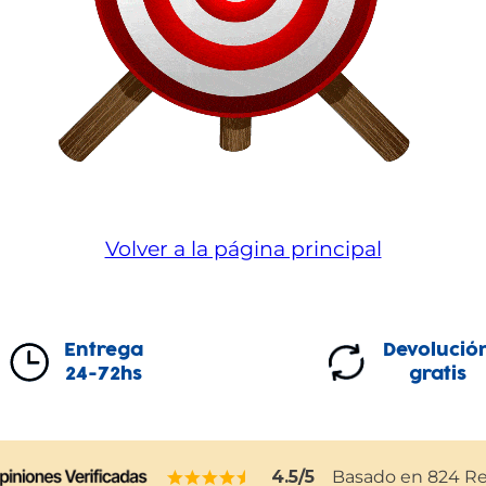
Volver a la página principal
Entrega
Devolució
24-72hs
gratis
4.5
/5
Basado en
824
Re