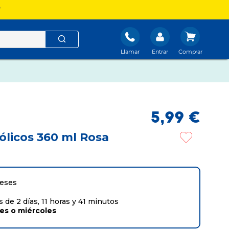
?
Llamar
Entrar
5
,
99
€
ólicos 360 ml Rosa
meses
 de 2 días, 11 horas y 41 minutos
tes
o
miércoles