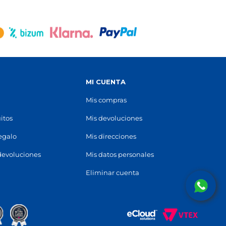
93 135 54 61
Ver en mapa
POCAS UNIDADES
P.C. VILANOVA
Vilanova i la Geltrú
S
MI CUENTA
uer, s/n
Parque Comercial Vilanova, Carrer del
Climent, 3-5
(
08800
)
Mis compras
93 406 86 86
Ver en mapa
itos
Mis devoluciones
POCAS UNIDADES
regalo
Mis direcciones
devoluciones
Mis datos personales
GRÀCIA
Eliminar cuenta
08012
)