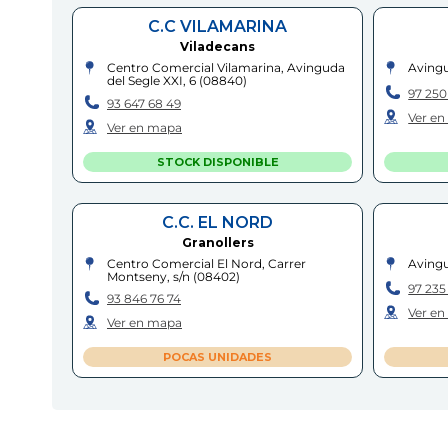
C.C VILAMARINA
Viladecans
Centro Comercial Vilamarina, Avinguda
Avingu
del Segle XXI, 6
(
08840
)
97 250
93 647 68 49
Ver e
Ver en mapa
STOCK DISPONIBLE
C.C. EL NORD
Granollers
Centro Comercial El Nord, Carrer
Avingu
Montseny, s/n
(
08402
)
97 235
93 846 76 74
Ver e
Ver en mapa
POCAS UNIDADES
VIC
Vic