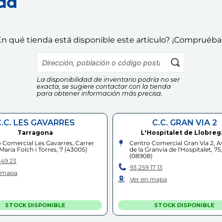
nda
n qué tienda está disponible este artículo? ¡Compruéba
La disponibilidad de inventario podría no ser
exacta, se sugiere contactar con la tienda
para obtener información más precisa.
C.C. LES GAVARRES
C.C. GRAN VIA 2
Tarragona
L'Hospitalet de Llobreg
 Comercial Les Gavarres, Carrer
Centro Comercial Gran Via 2, 
Maria Folch i Torres, 7
(
43005
)
de la Granvia de l'Hospitalet, 75
(
08908
)
 49 23
93 259 17 13
n mapa
Ver en mapa
STOCK DISPONIBLE
STOCK DISPONIBLE