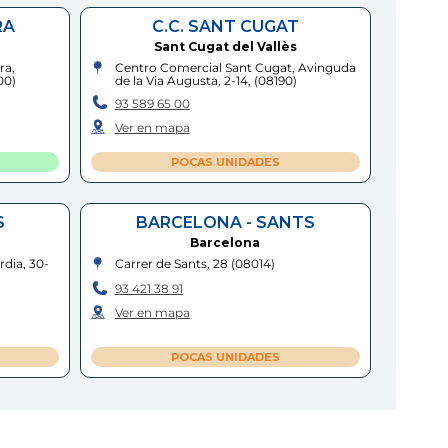
RA
C.C. SANT CUGAT
Sant Cugat del Vallès
ra,
Centro Comercial Sant Cugat, Avinguda
00
)
de la Via Augusta, 2-14,
(
08190
)
93 589 65 00
Ver en mapa
POCAS UNIDADES
S
BARCELONA - SANTS
Barcelona
rdia, 30-
Carrer de Sants, 28
(
08014
)
93 421 38 91
Ver en mapa
POCAS UNIDADES
C.C. ESPAI GIRONÈS
Salt