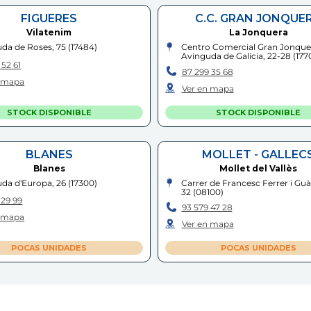
FIGUERES
C.C. GRAN JONQUE
Vilatenim
La Jonquera
da de Roses, 75
(
17484
)
Centro Comercial Gran Jonque
Avinguda de Galícia, 22-28
(
177
 52 61
87 299 35 68
n mapa
Ver en mapa
STOCK DISPONIBLE
STOCK DISPONIBLE
BLANES
MOLLET - GALLEC
Blanes
Mollet del Vallès
da d'Europa, 26
(
17300
)
Carrer de Francesc Ferrer i Guà
32
(
08100
)
 29 99
93 579 47 28
n mapa
Ver en mapa
POCAS UNIDADES
POCAS UNIDADES
C.C. MONTSERRAT
SANT FRUITÓS
Abrera
Sant Fruitós de Bages