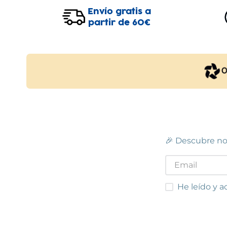
Polígon Industrial Sot dels Pradals,
Centro
Envío gratis a
Carrer de Sabadell, 18-20
(
08500
)
Hostal 
partir de 60€
93 881 64 03
93 770
Ver en mapa
Ver e
POCAS UNIDADES
C.C. SPLAU
Cornellà de Llobregat
Centro Comercial Splau, Avinguda del
Carrer
Baix Llobregat, s/n, Local 039-040
97 226
(
08940
)
93 471 92 77
Ver e
🎉 Descubre no
Ver en mapa
POCAS UNIDADES
He leído y acep
He leído y a
MATARÓ
Mataró
Carrer de la Riera, 104
(
08301
)
Avingu
93 796 50 75
97 320