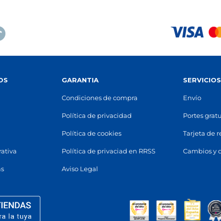
93 486 08 40
n mapa
Ver en mapa
POCAS UNIDADES
POCAS UNIDADES
SANTA COLOMA
LA ROCA
nta Coloma de Gramenet
La Roca del Vallès
OS
GARANTIA
SERVICIO
da de Santa Coloma, 30-32
Polígono Industrial Can Massag
2
)
(
08430
)
Condiciones de compra
Envío
 69 05
93 842 33 96
n mapa
Ver en mapa
Política de privacidad
Portes gratu
POCAS UNIDADES
POCAS UNIDADES
Política de cookies
Tarjeta de 
rativa
Política de privaciad en RRSS
Cambios y 
GIRONA
BARCELONA - GRAN DE 
Girona
Barcelona
as
Aviso Legal
Juli Garreta, 6
(
17002
)
Carrer Gran de Gràcia, 183, 185
(
 16 32
93 218 68 60
n mapa
Ver en mapa