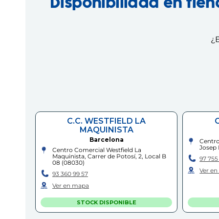
Disponibilidad en tie
¿E
C.C. WESTFIELD LA
MAQUINISTA
Barcelona
Centro
Josep 
Centro Comercial Westfield La
Maquinista, Carrer de Potosí, 2, Local B
97 755
08
(
08030
)
Ver e
93 360 99 57
Ver en mapa
STOCK DISPONIBLE