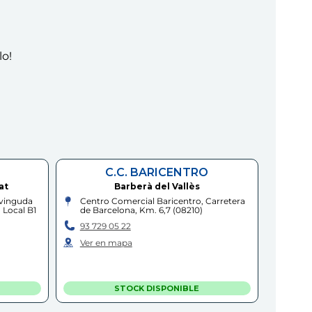
lo!
C.C. BARICENTRO
at
Barberà del Vallès
Avinguda
Centro Comercial Baricentro, Carretera
, Local B1
de Barcelona, Km. 6,7
(
08210
)
93 729 05 22
Ver en mapa
STOCK DISPONIBLE