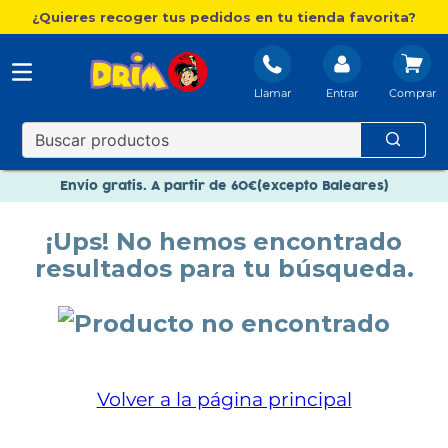
¿Quieres recoger tus pedidos en tu tienda favorita?
Llamar
Entrar
Nuevo catálogo Aire Libre
Envío gratis. A partir de 60€(excepto Baleares)
Paga en 3 plazos sin intereses
¡Ups! No hemos encontrado
Nuevo catálogo Aire Libre
resultados para tu búsqueda.
Paga en 3 plazos sin intereses
Volver a la página principal