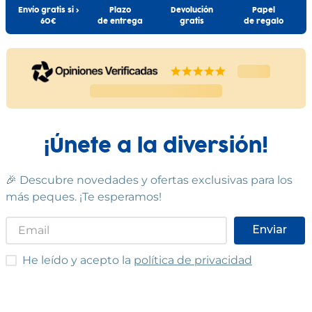
Cumple las normas europeas de
Envío gratis si >
Plazo
Devolución
Papel
seguridad. Guarde esta
60€
de entrega
gratis
de regalo
información para futuras
consultas. Las especificaciones,
colores y contenidos pueden
variar respecto a los de la
ilustración.
¡Únete a la diversión!
🎉 Descubre novedades y ofertas exclusivas para los
más peques. ¡Te esperamos!
Enviar
He leído y acepto las condiciones
He leído y acepto la
política de privacidad