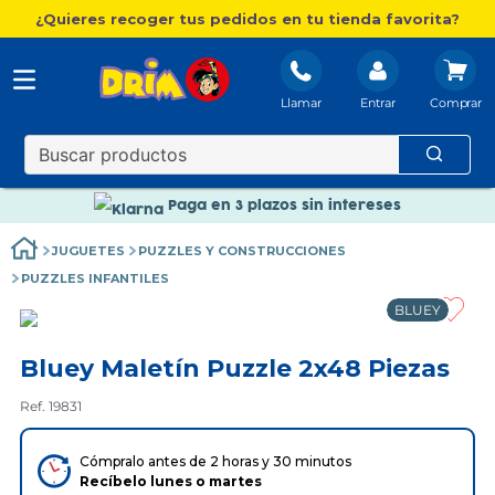
¿Quieres recoger tus pedidos en tu tienda favorita?
Llamar
Entrar
Nuevo catálogo Aire Libre
Envío gratis. A partir de 60€(excepto Baleares)
Paga en 3 plazos sin intereses
Nuevo catálogo Aire Libre
JUGUETES
PUZZLES Y CONSTRUCCIONES
Paga en 3 plazos sin intereses
PUZZLES INFANTILES
BLUEY
Bluey Maletín Puzzle 2x48 Piezas
Ref. 19831
Cómpralo antes de 2 horas y 30 minutos
Recíbelo
lunes
o
martes