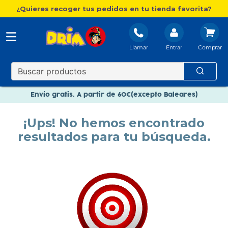
¿Quieres recoger tus pedidos en tu tienda favorita?
Llamar
Entrar
Nuevo catálogo Aire Libre
Envío gratis. A partir de 60€(excepto Baleares)
Paga en 3 plazos sin intereses
¡Ups! No hemos encontrado
Nuevo catálogo Aire Libre
resultados para tu búsqueda.
Paga en 3 plazos sin intereses