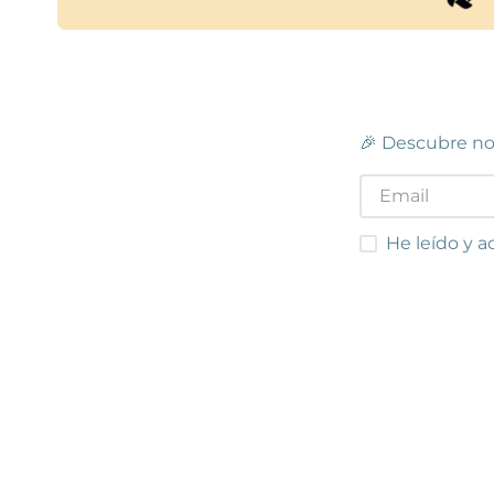
🎉 Descubre no
He leído y acep
He leído y a