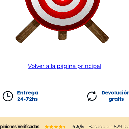
Volver a la página principal
Entrega
Devolució
24-72hs
gratis
4.5
/5
Basado en
829
Re