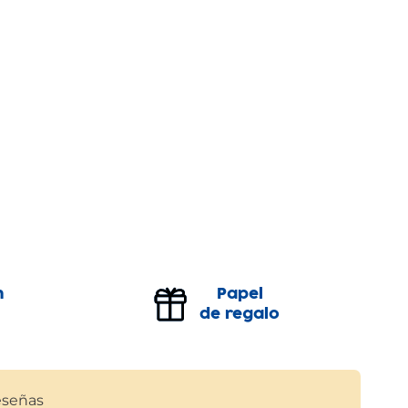
n
Papel
de regalo
señas