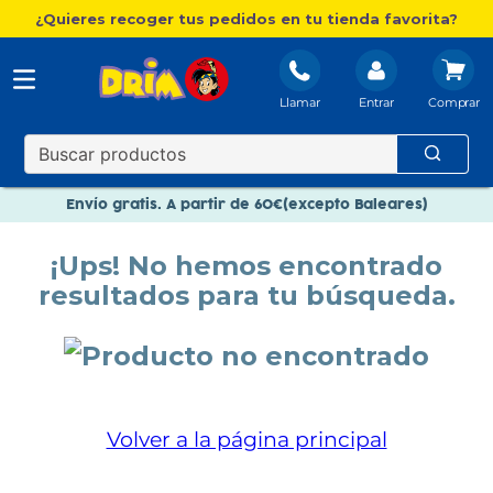
¿Quieres recoger tus pedidos en tu tienda favorita?
Llamar
Entrar
Nuevo catálogo Aire Libre
Envío gratis. A partir de 60€(excepto Baleares)
Paga en 3 plazos sin intereses
¡Ups! No hemos encontrado
Nuevo catálogo Aire Libre
resultados para tu búsqueda.
Paga en 3 plazos sin intereses
Volver a la página principal