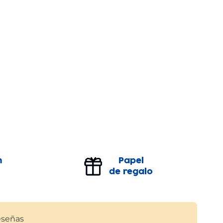
n
Papel
de regalo
señas