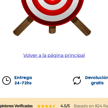
Volver a la página principal
Entrega
Devolució
24-72hs
gratis
4.5
/5
Basado en
824
Re