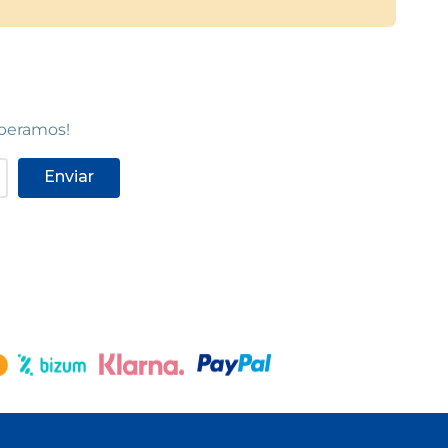
speramos!
Enviar