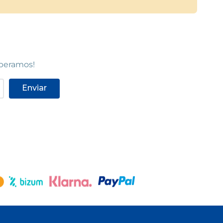
speramos!
Enviar