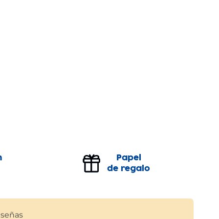
n
Papel
de regalo
señas