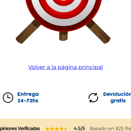
Volver a la página principal
Entrega
Devolució
24-72hs
gratis
4.5
/5
Basado en
825
Re