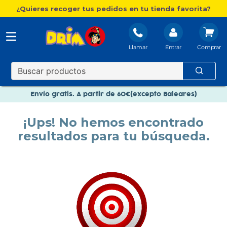
¿Quieres recoger tus pedidos en tu tienda favorita?
Llamar
Entrar
Nuevo catálogo Aire Libre
Envío gratis. A partir de 60€(excepto Baleares)
Paga en 3 plazos sin intereses
¡Ups! No hemos encontrado
Nuevo catálogo Aire Libre
resultados para tu búsqueda.
Paga en 3 plazos sin intereses