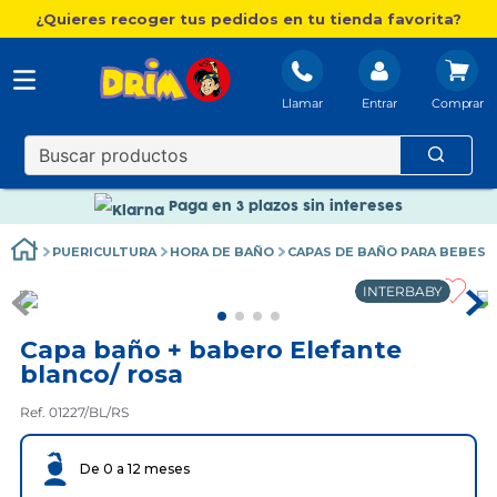
¿Quieres recoger tus pedidos en tu tienda favorita?
Llamar
Entrar
Nuevo catálogo Aire Libre
Envío gratis. A partir de 60€(excepto Baleares)
Paga en 3 plazos sin intereses
Nuevo catálogo Aire Libre
PUERICULTURA
HORA DE BAÑO
CAPAS DE BAÑO PARA BEBES
Paga en 3 plazos sin intereses
INTERBABY
Capa baño + babero Elefante
blanco/ rosa
Ref. 01227/BL/RS
De 0 a 12 meses