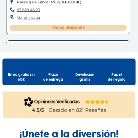
Passeig de Fabra i Puig, 166
(
08016
)
93 689 48 23
Ver en mapa
POCAS UNIDADES
BARCELONA - GRAN DE GRÀCIA
Barcelona
Carrer Gran de Gràcia, 183, 185
(
08012
)
93 218 68 60
Ver en mapa
Envío gratis si >
Plazo
Devolución
Papel
60€
de entrega
gratis
de regalo
POCAS UNIDADES
4.5
/5
Basado en
821
Reseñas
¡Únete a la diversión!