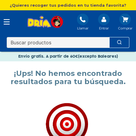
¿Quieres recoger tus pedidos en tu tienda favorita?
Llamar
Entrar
Nuevo catálogo Aire Libre
Envío gratis. A partir de 60€(excepto Baleares)
Paga en 3 plazos sin intereses
¡Ups! No hemos encontrado
Nuevo catálogo Aire Libre
resultados para tu búsqueda.
Paga en 3 plazos sin intereses