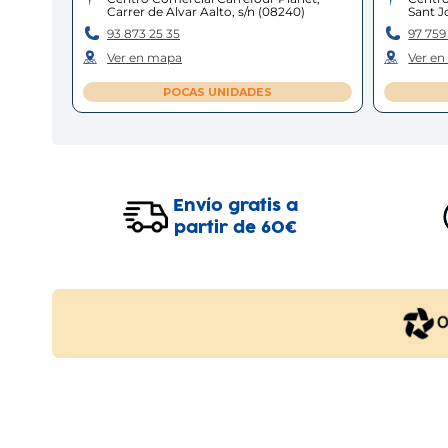
Carrer de Alvar Aalto, s/n
(
08240
)
Sant Jo
93 873 25 35
97 759
Ver en mapa
Ver e
POCAS UNIDADES
BARCELONA - GRAN DE GRÀCIA
Barcelona
Carrer Gran de Gràcia, 183, 185
(
08012
)
Envío gratis a
93 218 68 60
partir de 60€
Ver en mapa
POCAS UNIDADES