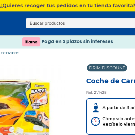
¿Quieres recoger tus pedidos en tu tienda favorita
Nuevo catálogo Verano
Envío gratis. A partir de 60€(excepto Baleares)
Paga en 3 plazos sin intereses
Nuevo catálogo Verano
LECTRICOS
Paga en 3 plazos sin intereses
DRIM DISCOUNT
Coche de Carr
Ref. 21/1428
A partir de 3 a
Cómpralo antes
Recíbelo
vier