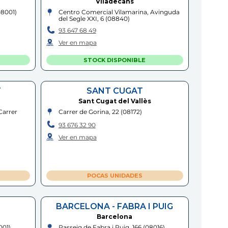
Viladecans
08001
)
Centro Comercial Vilamarina, Avinguda
del Segle XXI, 6
(
08840
)
93 647 68 49
Ver en mapa
STOCK DISPONIBLE
T
SANT CUGAT
Sant Cugat del Vallès
Carrer
Carrer de Gorina, 22
(
08172
)
93 676 32 90
Ver en mapa
POCAS UNIDADES
BARCELONA - FABRA I PUIG
Barcelona
001
)
Passeig de Fabra i Puig, 166
(
08016
)