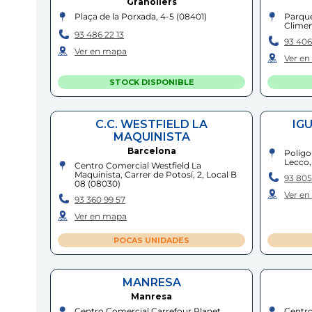
Granollers
Plaça de la Porxada, 4-5
(
08401
)
Parque
Climen
93 486 22 13
93 406
Ver en mapa
Ver e
STOCK DISPONIBLE
C.C. WESTFIELD LA
IG
MAQUINISTA
Barcelona
Polígo
Lecco,
Centro Comercial Westfield La
Maquinista, Carrer de Potosí, 2, Local B
93 805
08
(
08030
)
Ver e
93 360 99 57
Ver en mapa
POCAS UNIDADES
MANRESA
Manresa
Centro Comercial Carrefour Planet,
Centro