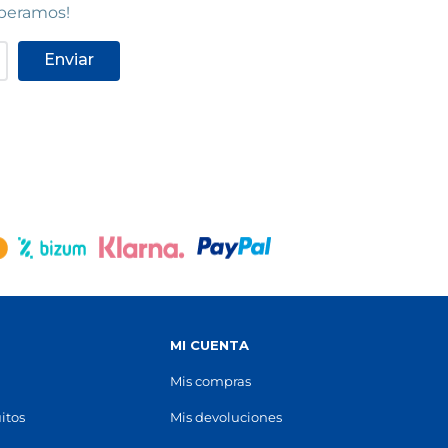
speramos!
Enviar
S
MI CUENTA
Mis compras
itos
Mis devoluciones