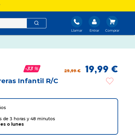
?
Llamar
Entrar
19
,
99
€
33 %
29
,
99
€
eras Infantil R/C
ños
 de 3 horas y 48 minutos
nes
o
lunes