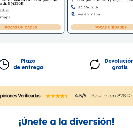
rdi, 6
(
43201
)
97 724 17 14
 01 50
Ver en mapa
n mapa
POCAS UNIDADES
POCAS UNIDADES
Plazo
Devolució
de entrega
gratis
4.5
/5
Basado en
828
Re
¡Únete a la diversión!