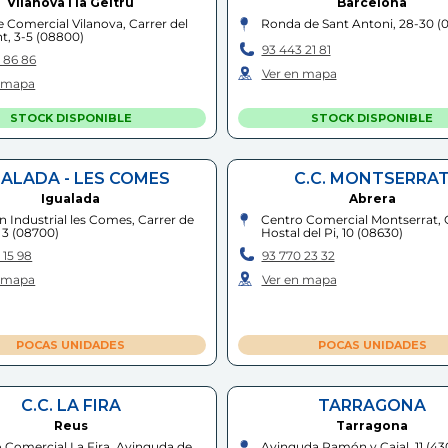
Vilanova i la Geltrú
Barcelona
 Comercial Vilanova, Carrer del
Ronda de Sant Antoni, 28-30
(
t, 3-5
(
08800
)
93 443 21 81
 86 86
Ver en mapa
n mapa
STOCK DISPONIBLE
STOCK DISPONIBLE
UALADA - LES COMES
C.C. MONTSERRA
Igualada
Abrera
n Industrial les Comes, Carrer de
Centro Comercial Montserrat, 
 3
(
08700
)
Hostal del Pi, 10
(
08630
)
 15 98
93 770 23 32
n mapa
Ver en mapa
POCAS UNIDADES
POCAS UNIDADES
C.C. LA FIRA
TARRAGONA
Reus
Tarragona
 Comercial La Fira, Avinguda de
Avinguda Ramón y Cajal, 11
(
43