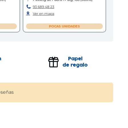
93 689 48 23
Ver en mapa
POCAS UNIDADES
n
Papel
de regalo
señas