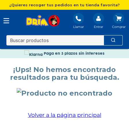
¿Quieres recoger tus pedidos en tu tienda favorita?
Llamar
Entrar
Nuevo catálogo Aire Libre
Envío gratis. A partir de 60€(excepto Baleares)
Paga en 3 plazos sin intereses
Nuevo catálogo Aire Libre
¡Ups! No hemos encontrado
Paga en 3 plazos sin intereses
resultados para tu búsqueda.
Volver a la página principal