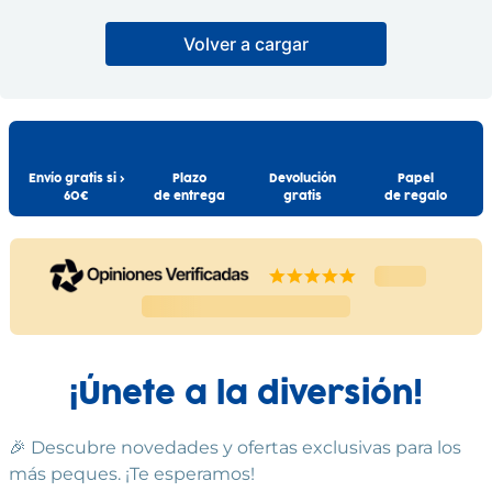
la edad anteriormente indicada debido a la forma y el
A partir de 3 años
tamaño del juguete. Utilícese bajo la vigilancia directa de
er
Xtreme Raiders Neon
Volver a cargar
un adulto.
Mercedes Benz SLS
Rider R/C
AMG GT R/C Escala 1:24
BLUE ROCKET
Datos de Proveedor:
DRIM DISCOUNT
Nombre: FENTOYS, S.L.
31
,
99
€
Direccion: TRAVESIA INDUSTRIAL N149 5A, 08907,
19
,
99
€
HOSPITALET, BARCELONA, ESPAÑA
Comprar
Comprar
Telefono: 932631900
Envío gratis si >
Plazo
Devolución
Papel
Email:administracion@fentoys.es
60€
de entrega
gratis
de regalo
Información Adicional:
Instrucciones de uso y datos de contacto del fabricante
dentro del embalaje del producto. Si tienes dudas,
contáctanos a
info@drim.es
Cumple las normas europeas de
seguridad. Guarde esta información
¡Únete a la diversión!
para futuras consultas. Las
especificaciones, colores y contenidos
pueden variar respecto a los de la
ilustración.
🎉 Descubre novedades y ofertas exclusivas para los
más peques. ¡Te esperamos!