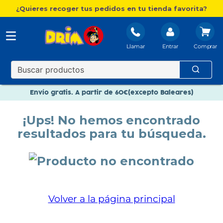
¿Quieres recoger tus pedidos en tu tienda favorita?
Llamar
Entrar
Nuevo catálogo Aire Libre
Envío gratis. A partir de 60€(excepto Baleares)
Paga en 3 plazos sin intereses
¡Ups! No hemos encontrado
Nuevo catálogo Aire Libre
resultados para tu búsqueda.
Paga en 3 plazos sin intereses
Volver a la página principal