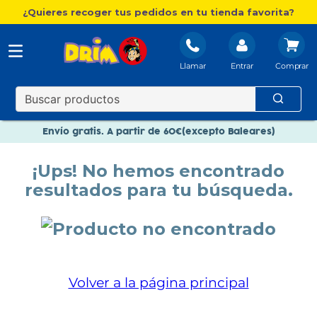
¿Quieres recoger tus pedidos en tu tienda favorita?
Llamar
Entrar
Nuevo catálogo Aire Libre
Envío gratis. A partir de 60€(excepto Baleares)
Paga en 3 plazos sin intereses
¡Ups! No hemos encontrado
Nuevo catálogo Aire Libre
resultados para tu búsqueda.
Paga en 3 plazos sin intereses
Volver a la página principal