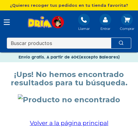
¿Quieres recoger tus pedidos en tu tienda favorita?
Llamar
Entrar
Nuevo catálogo Aire Libre
Envío gratis. A partir de 60€(excepto Baleares)
Paga en 3 plazos sin intereses
¡Ups! No hemos encontrado
Nuevo catálogo Aire Libre
resultados para tu búsqueda.
Paga en 3 plazos sin intereses
Volver a la página principal