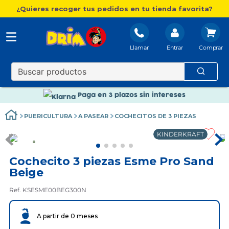
¿Quieres recoger tus pedidos en tu tienda favorita?
Llamar
Entrar
Nuevo catálogo Aire Libre
Envío gratis. A partir de 60€(excepto Baleares)
Paga en 3 plazos sin intereses
Nuevo catálogo Aire Libre
PUERICULTURA
A PASEAR
COCHECITOS DE 3 PIEZAS
Paga en 3 plazos sin intereses
KINDERKRAFT
Cochecito 3 piezas Esme Pro Sand
Beige
Ref. KSESME00BEG300N
A partir de 0 meses