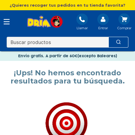
¿Quieres recoger tus pedidos en tu tienda favorita?
Llamar
Entrar
Nuevo catálogo Aire Libre
Envío gratis. A partir de 60€(excepto Baleares)
Paga en 3 plazos sin intereses
¡Ups! No hemos encontrado
Nuevo catálogo Aire Libre
resultados para tu búsqueda.
Paga en 3 plazos sin intereses