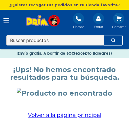
¿Quieres recoger tus pedidos en tu tienda favorita?
Llamar
Entrar
Nuevo catálogo Aire Libre
Envío gratis. A partir de 60€(excepto Baleares)
Paga en 3 plazos sin intereses
¡Ups! No hemos encontrado
Nuevo catálogo Aire Libre
resultados para tu búsqueda.
Paga en 3 plazos sin intereses
Volver a la página principal