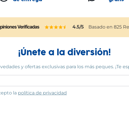
4.5
/5
Basado en
825
Re
¡Únete a la diversión!
vedades y ofertas exclusivas para los más peques. ¡Te e
to las condiciones
cepto la
política de privacidad