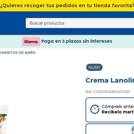
¿Quieres recoger tus pedidos en tu tienda favorita
Nuevo catálogo Verano
Envío gratis. A partir de 60€(excepto Baleares)
Paga en 3 plazos sin intereses
Nuevo catálogo Verano
LEMENTOS DE BAÑO
Paga en 3 plazos sin intereses
NUBY
Crema Lanolin
Ref. CG61030ARENPOSP
Cómpralo antes
Recíbelo
mar