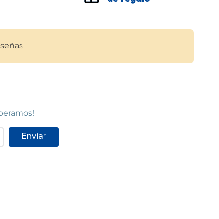
señas
speramos!
Enviar