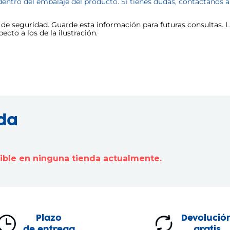
dentro del embalaje del producto. Si tienes dudas, contáctanos 
e seguridad. Guarde esta información para futuras consultas. La
cto a los de la ilustración.
nda
nible en ninguna tienda actualmente.
Plazo
Devolució
de entrega
gratis