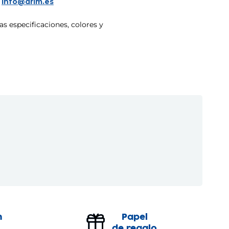
a
info@drim.es
s especificaciones, colores y
n
Papel
de regalo