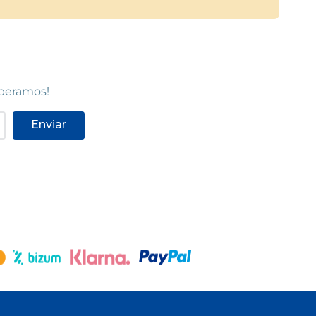
speramos!
Enviar