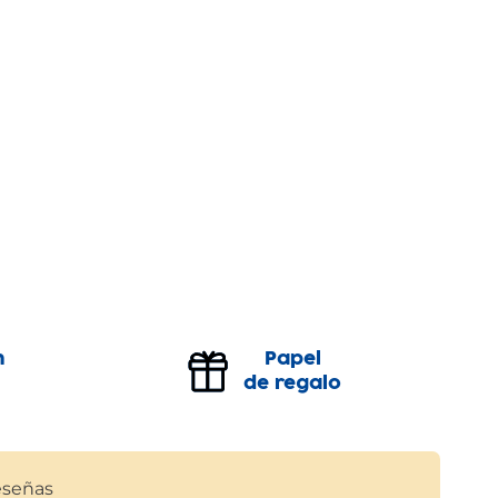
n
Papel
de regalo
señas