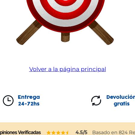
Volver a la página principal
Entrega
Devolució
24-72hs
gratis
4.5
/5
Basado en
824
Re