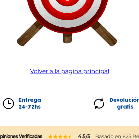
Volver a la página principal
Entrega
Devolució
24-72hs
gratis
4.5
/5
Basado en
825
Re