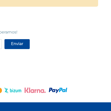
speramos!
Enviar