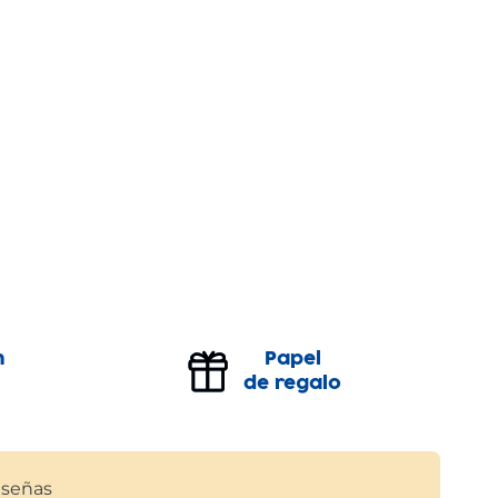
n
Papel
de regalo
señas