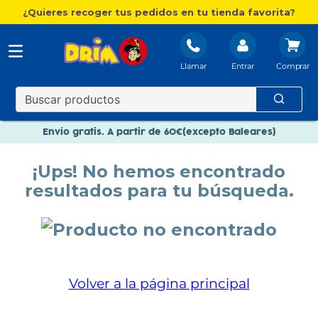
¿Quieres recoger tus pedidos en tu tienda favorita?
Llamar
Entrar
Nuevo catálogo Aire Libre
Envío gratis. A partir de 60€(excepto Baleares)
Paga en 3 plazos sin intereses
¡Ups! No hemos encontrado
Nuevo catálogo Aire Libre
resultados para tu búsqueda.
Paga en 3 plazos sin intereses
Volver a la página principal