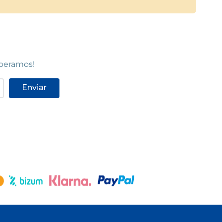
speramos!
Enviar