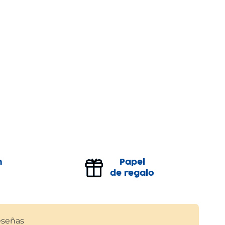
n
Papel
de regalo
señas