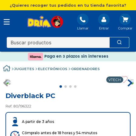
¿Quieres recoger tus pedidos en tu tienda favorita?
Llamar
Entrar
Nuevo catálogo Aire Libre
Envío gratis. A partir de 60€(excepto Baleares)
Paga en 3 plazos sin intereses
Nuevo catálogo Aire Libre
JUGUETES
ELECTRÓNICOS
ORDENADORES
Paga en 3 plazos sin intereses
VTECH
Diverblack PC
Ref. 80/196322
A partir de 3 años
Cómpralo antes de 18 horas y 54 minutos