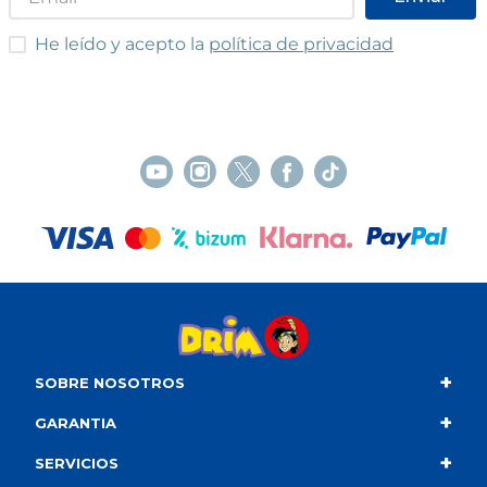
He leído y acepto las condiciones
He leído y acepto la
política de privacidad
+
SOBRE NOSOTROS
+
Contacto
GARANTIA
+
Quiénes somos
Condiciones de compra
SERVICIOS