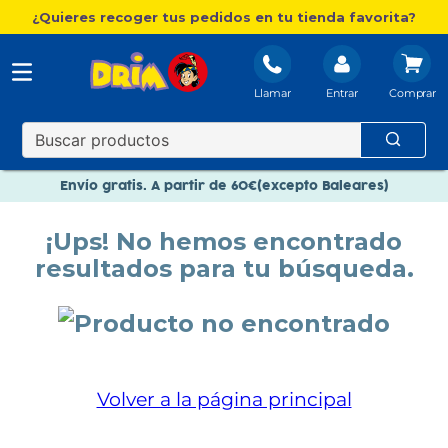
¿Quieres recoger tus pedidos en tu tienda favorita?
Llamar
Entrar
Nuevo catálogo Aire Libre
Envío gratis. A partir de 60€(excepto Baleares)
Paga en 3 plazos sin intereses
¡Ups! No hemos encontrado
Nuevo catálogo Aire Libre
resultados para tu búsqueda.
Paga en 3 plazos sin intereses
Volver a la página principal