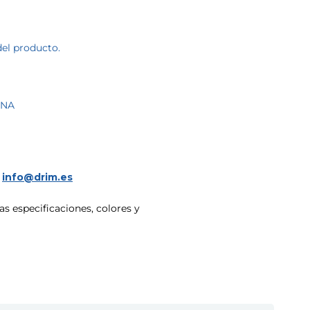
del producto.
ONA
a
info@drim.es
s especificaciones, colores y