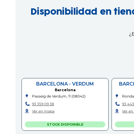
Disponibilidad en tie
¿E
BARCELONA - VERDUM
BARC
Barcelona
Passeig de Verdum, 11
(
08042
)
Ronda 
93 359 09 38
93 443
Ver en mapa
Ver e
STOCK DISPONIBLE