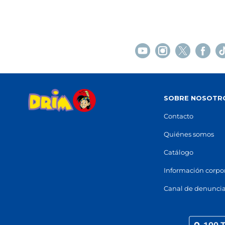
93 895 41 05
93 805
Ver en mapa
Ver e
STOCK DISPONIBLE
C.C. MONTSERRAT
Abrera
Centro Comercial Montserrat, Carrer
Carrer
SOBRE NOSOTR
Hostal del Pi, 10
(
08630
)
97 731 
93 770 23 32
Contacto
Ver e
Ver en mapa
Quiénes somos
STOCK DISPONIBLE
Catálogo
Información corpo
PLATJA D'ARO
Platja d'Aro
Canal de denunci
Carrer de Santiago Rusiñol & Avinguda
Carrer 
S'Agaró
(
17249
)
97 766
97 281 67 62
Ver e