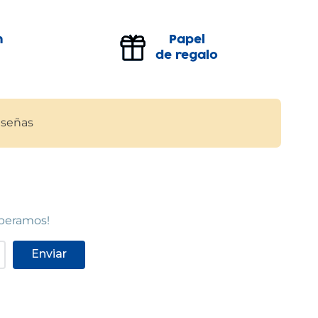
ÇA
SABADELL
Sabadell
a,
Carrer de Latorre, 9-11
(
08201
)
n
Papel
7
)
93 710 55 85
de regalo
Ver en mapa
STOCK DISPONIBLE
señas
COLLBLANC
L'Hospitalet de Llobregat
er
Carrer Doctor Jaume Ferran i Clua, 9-11
(
08903
)
93 448 83 19
Ver en mapa
speramos!
STOCK DISPONIBLE
Enviar
TS
VIC
Vic
Polígon Industrial Sot dels Pradals,
Carrer de Sabadell, 18-20
(
08500
)