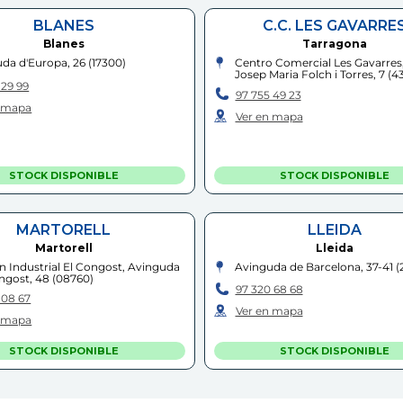
BLANES
C.C. LES GAVARRE
Blanes
Tarragona
da d'Europa, 26
(
17300
)
Centro Comercial Les Gavarres,
Josep Maria Folch i Torres, 7
(
4
 29 99
97 755 49 23
n mapa
Ver en mapa
STOCK DISPONIBLE
STOCK DISPONIBLE
MARTORELL
LLEIDA
Martorell
Lleida
n Industrial El Congost, Avinguda
Avinguda de Barcelona, 37-41
(
ngost, 48
(
08760
)
97 320 68 68
 08 67
Ver en mapa
n mapa
STOCK DISPONIBLE
STOCK DISPONIBLE