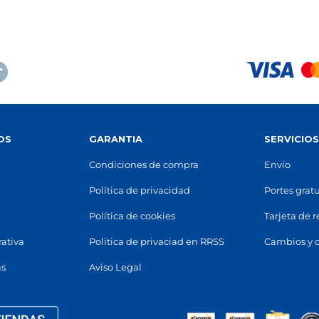
93 421 38 91
 15 98
Ver en mapa
n mapa
STOCK DISPONIBLE
STOCK DISPONIBLE
REUS
VILAFRANCA
Reus
Vilafranca del Penedè
 Sant Joan, 36
(
43202
)
Avinguda de Tarragona, 68
(
08
OS
GARANTIA
SERVICIO
99 12
93 817 35 33
Condiciones de compra
Envío
n mapa
Ver en mapa
Política de privacidad
Portes gratu
STOCK DISPONIBLE
STOCK DISPONIBLE
Política de cookies
Tarjeta de 
rativa
Política de privaciad en RRSS
Cambios y 
EL VENDRELL
BARCELONA - SANT A
El Vendrell
Barcelona
as
Aviso Legal
del Segre, 17
(
43700
)
Carrer Gran de Sant Andreu, 99
 46 15
93 345 73 33
n mapa
Ver en mapa