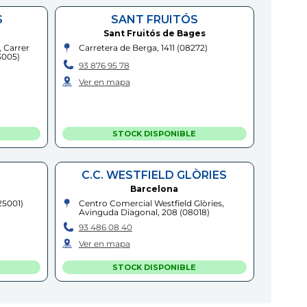
S
SANT FRUITÓS
Sant Fruitós de Bages
 Carrer
Carretera de Berga, 1411
(
08272
)
3005
)
93 876 95 78
Ver en mapa
STOCK DISPONIBLE
C.C. WESTFIELD GLÒRIES
Barcelona
25001
)
Centro Comercial Westfield Glòries,
Avinguda Diagonal, 208
(
08018
)
93 486 08 40
Ver en mapa
STOCK DISPONIBLE