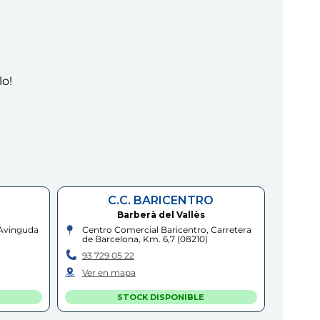
lo!
C.C. BARICENTRO
Barberà del Vallès
 Avinguda
Centro Comercial Baricentro, Carretera
de Barcelona, Km. 6,7
(
08210
)
93 729 05 22
Ver en mapa
STOCK DISPONIBLE