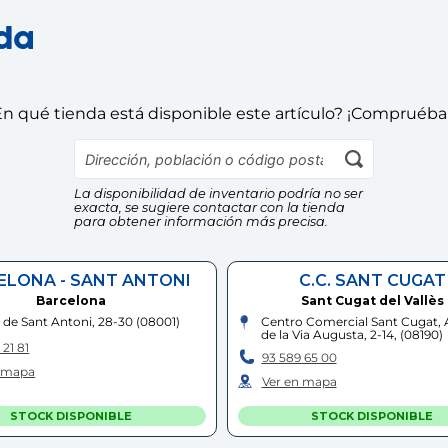
nda
n qué tienda está disponible este artículo? ¡Compruéba
La disponibilidad de inventario podría no ser
exacta, se sugiere contactar con la tienda
para obtener información más precisa.
ELONA - SANT ANTONI
C.C. SANT CUGAT
Barcelona
Sant Cugat del Vallès
de Sant Antoni, 28-30
(
08001
)
Centro Comercial Sant Cugat,
de la Via Augusta, 2-14,
(
08190
)
 21 81
93 589 65 00
n mapa
Ver en mapa
STOCK DISPONIBLE
STOCK DISPONIBLE