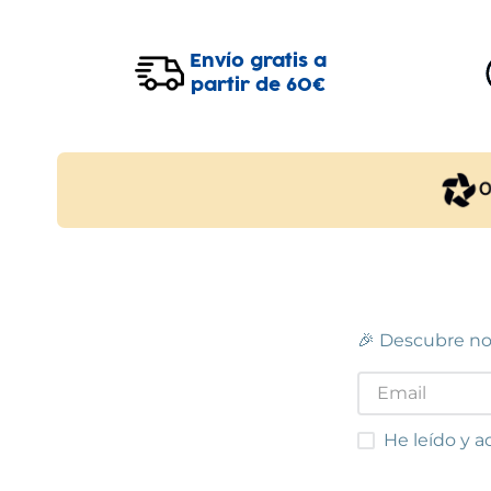
MANRESA
BARC
Manresa
Centro Comercial Carrefour Planet,
Passei
Envío gratis a
Carrer de Alvar Aalto, s/n
(
08240
)
93 689
partir de 60€
93 873 25 35
Ver e
Ver en mapa
STOCK DISPONIBLE
BARCELONA - DANTE
BARCE
Barcelona
Carrer de Dante Alighieri, 56
(
08032
)
Carrer
93 420 63 82
93 218
Ver en mapa
Ver e
🎉 Descubre no
STOCK DISPONIBLE
CUBELLES
IG
He leído y acep
He leído y a
Cubelles
Carrer Roselló, 3, Local 13-14
(
08880
)
Polígo
Lecco,