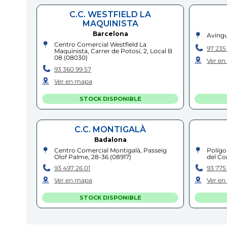
C.C. WESTFIELD LA
MAQUINISTA
Barcelona
Avingu
Centro Comercial Westfield La
97 235
Maquinista, Carrer de Potosí, 2, Local B
08
(
08030
)
Ver e
93 360 99 57
Ver en mapa
STOCK DISPONIBLE
C.C. MONTIGALÀ
Badalona
Centro Comercial Montigalà, Passeig
Polígo
Olof Palme, 28-36
(
08917
)
del Co
93 497 26 01
93 775
Ver en mapa
Ver e
STOCK DISPONIBLE