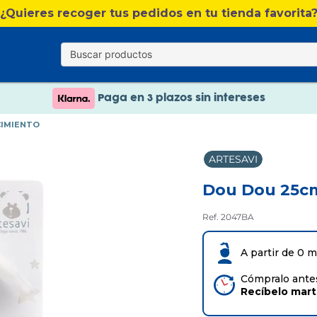
¿Quieres recoger tus pedidos en tu tienda favorita
Nuevo catálogo Verano
Envío gratis. A partir de 60€(excepto Baleares)
Paga en 3 plazos sin intereses
CIMIENTO
Nuevo catálogo Verano
ARTESAVI
Paga en 3 plazos sin intereses
Dou Dou 25cm
Ref. 2047BA
A partir de 0 
Cómpralo antes
Recíbelo
mar