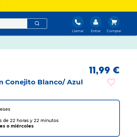
?
Llamar
Entrar
11
,
99
€
 Conejito Blanco/ Azul
meses
 de 22 horas y 22 minutos
tes
o
miércoles