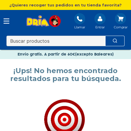
¿Quieres recoger tus pedidos en tu tienda favorita?
Llamar
Entrar
Nuevo catálogo Aire Libre
Envío gratis. A partir de 60€(excepto Baleares)
Paga en 3 plazos sin intereses
¡Ups! No hemos encontrado
Nuevo catálogo Aire Libre
resultados para tu búsqueda.
Paga en 3 plazos sin intereses