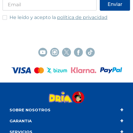
Enviar
He leído y acepto las condiciones
He leído y acepto la
política de privacidad
+
SOBRE NOSOTROS
+
Contacto
GARANTIA
+
Quiénes somos
Condiciones de compra
SERVICIOS