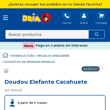
¿Quieres recoger tus pedidos en tu tienda favorita?
Llamar
Entrar
Nuevo catálogo Aire Libre
Envío gratis. A partir de 60€(excepto Baleares)
Paga en 3 plazos sin intereses
Nuevo catálogo Aire Libre
PUERICULTURA
REGALOS PARA BEBÉ
Paga en 3 plazos sin intereses
JUGUETES DE PRIMERA INFANCIA
BABYNAT
Doudou Elefante Cacahuete
Ref. BN0625
A partir de 0 meses